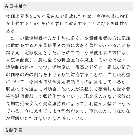
春日井補佐
物価上昇率を1％と見込んで作成したため、今後急激に物価
が上昇すると5年を待たずして改定することになる可能性が
ある。
また、少量使用者の方が非常に多く、少量使用者の方に低廉
に供給をすると多量使用者の方に大きく負担がかかることを
踏まえ、定額改定とした。その中で、小量使用者の方には引
き続き配慮し、急に全ての料金区分を廃止するのではなく、
逓増制は維持しつつ、逓増度の一番高い部分と一番低い部分
の価格の差の割合を下げる形で対応することや、当期純利益
について、今回水道料金算定要領通りの計算をしているが、
収益のうち過去に補助金、他の人が負担して整備した配水管
等を減価償却して収益化するという、現金収入がない収益の
長期前受金戻入や資産維持費によって、利益が大幅に上がっ
ているように見えてしまう部分があり、市民の方にはなかな
か理解いただけないかなと感じている。
安藤委員