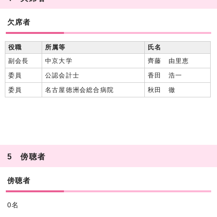
欠席者
役職
所属等
氏名
副会長
中京大学
齊藤 由里恵
委員
公認会計士
香田 浩一
委員
名古屋徳洲会総合病院
秋田 徹
5 傍聴者
傍聴者
0名