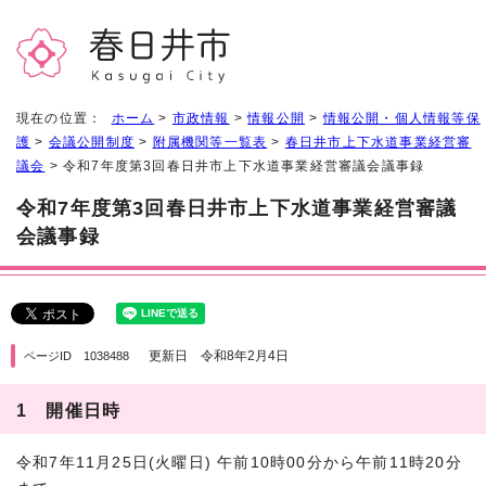
現在の位置：
ホーム
>
市政情報
>
情報公開
>
情報公開・個人情報等保
護
>
会議公開制度
>
附属機関等一覧表
>
春日井市上下水道事業経営審
議会
> 令和7年度第3回春日井市上下水道事業経営審議会議事録
令和7年度第3回春日井市上下水道事業経営審議
会議事録
更新日 令和8年2月4日
ページID 1038488
1 開催日時
令和7年11月25日(火曜日) 午前10時00分から午前11時20分