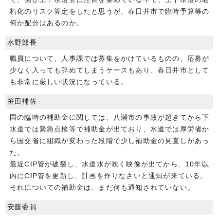
朽化のリスク算定をしたと思うが、春日井市で臨時予算等の
何か配分はあるのか。
水野部長
職員について、人事課では募集をかけているものの、応募が
少なく入っても辞めてしまうケースもあり、春日井市として
も非常に厳しい状況になっている。
笹田補佐
国の臨時の補助金に関しては、八潮市の事故が起きてから下
水道では緊急点検等で補助金が出ており、水道では厚労省か
ら国交省に組織が変わった段階で少し補助金の見直しがあっ
た。
最近CIP管が破裂し、水道水が吹く映像が出てから、10年以
内にCIP管を更新し、計画を作りなさいと通知が来ている。
それについての補助金は、まだ何も通知されていない。
安藤委員