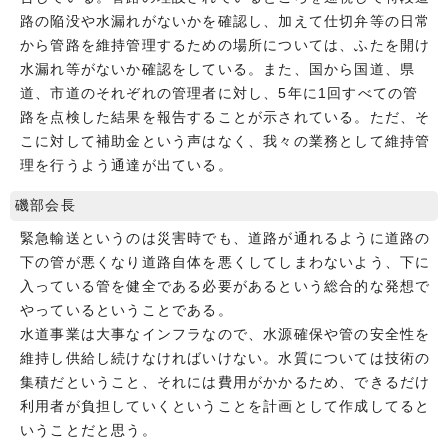
路の陥没や水漏れがないかを確認し、加えて仕切弁等の日常
から管路を維持管理するための場所については、ふたを開け
水漏れ等がないか確認をしている。また、国から国道、県
道、市道のそれぞれの管理者に対し、5年に1回すべての管
路を点検した結果を報告することが示されている。ただ、そ
こに対して補助金という声はなく、我々の業務として維持管
理を行うよう通達が出ている。
磯部会長
緊急輸送というのは災害時でも、道路が通れるように道路の
下の管が悪くなり道路自体を悪くしてしまわないよう、下に
入っている管を健全である必要があるという総合的な発想で
やっているということである。
水道事業は大事なインフラなので、水源確保や管の安全性を
維持し供給し続けなければいけない。水質については技術の
集積だということ、それには費用がかかるため、できるだけ
利用者が負担していくということを計画として作成してると
いうことだと思う。