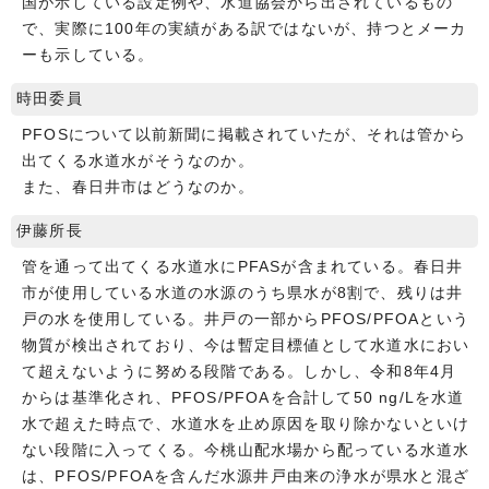
国が示している設定例や、水道協会から出されているもの
で、実際に100年の実績がある訳ではないが、持つとメーカ
ーも示している。
時田委員
PFOSについて以前新聞に掲載されていたが、それは管から
出てくる水道水がそうなのか。
また、春日井市はどうなのか。
伊藤所長
管を通って出てくる水道水にPFASが含まれている。春日井
市が使用している水道の水源のうち県水が8割で、残りは井
戸の水を使用している。井戸の一部からPFOS/PFOAという
物質が検出されており、今は暫定目標値として水道水におい
て超えないように努める段階である。しかし、令和8年4月
からは基準化され、PFOS/PFOAを合計して50 ng/Lを水道
水で超えた時点で、水道水を止め原因を取り除かないといけ
ない段階に入ってくる。今桃山配水場から配っている水道水
は、PFOS/PFOAを含んだ水源井戸由来の浄水が県水と混ざ