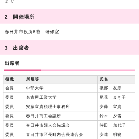
まで
2 開催場所
春日井市役所6階 研修室
3 出席者
出席者
役職
所属等
氏名
会長
中部大学
磯部 友彦
委員
名古屋工業大学
尾花 まき子
委員
安藤宣貴税理士事務所
安藤 宣貴
委員
春日井商工会議所
鈴木 夕雪
委員
春日井市婦人会協議会
時田 加代子
委員
春日井市区長町内会長連合会
安達 明範