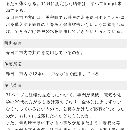
るため薄くなる。11月に測定した結果は、すべて5 ng/L未
満である。
春日井市の方針は、災害時でも井戸の水を使用することや県
水を購入する経費の面を考え健康被害がないよう監視をし続
け、できるだけ井戸の水を使用していきたいと考えている。
時田委員
春日井市内で井戸を使用しているのか。
伊藤所長
春日井市内で12本の井戸を水道で使用している。
尾花委員
31ページに組織の見通しについて、専門が機械・電気や化
学の20代の方が少し抜け落ちており、全体的に少しずつ少
なくなっているというのは、公募をかけたが応募がなかった
のか、もしくは脱落したのかどちらなのか。
また、最近埼玉県の下水道の事故が起きたように老朽化等
で、国が上下水道管に注目を集めている中で、上下水道の老