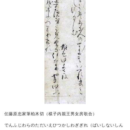
伝藤原忠家筆柏木切（楳子内親王男女房歌合）
でんふじわらのただいえひつかしわぎぎれ（ばいしないしん