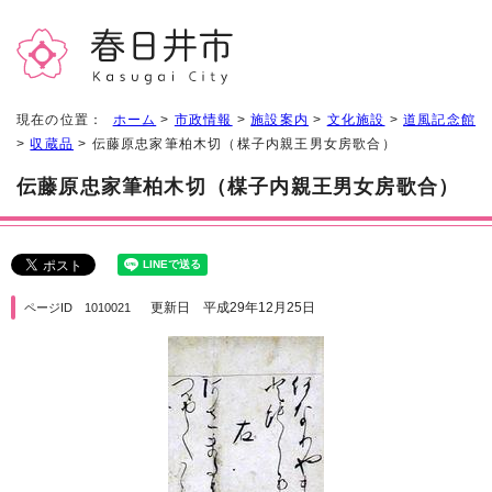
現在の位置：
ホーム
>
市政情報
>
施設案内
>
文化施設
>
道風記念館
>
収蔵品
> 伝藤原忠家筆柏木切（楳子内親王男女房歌合）
伝藤原忠家筆柏木切（楳子内親王男女房歌合）
更新日 平成29年12月25日
ページID 1010021