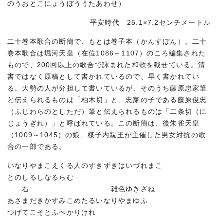
のうおとこにょうぼううたあわせ）
平安時代 25.1×7.2センチメートル
二十巻本歌合の断簡で、もとは巻子本（かんすぼん）。二十
巻本歌合は堀河天皇（在位1086～1107）のころ編集された
もので、200回以上の歌合で詠まれた和歌を載せている。清
書ではなく原稿として書かれているので、早く書かれてい
る。大勢の人が分担して書いているが、そのうち藤原忠家筆
と伝えられるものは「柏木切」と、忠家の子である藤原俊忠
（ふじわらのとしただ）筆と伝えられるものは「二条切（に
じょうぎれ）」と呼ばれている。この断簡は、後朱雀天皇
（1009～1045）の娘、楳子内親王が主催した男女対抗の歌
合の一部である。
いなりやまこえくる人のすきずきはいづれまこ
とのしるしなるらむ
右 雑色ゆきざね
あさまだきかすみこめたるいなりやまゆふ
つげてこそとふべかりけれ