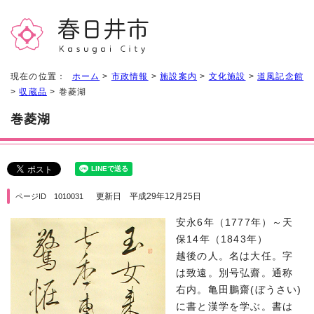
現在の位置：
ホーム
>
市政情報
>
施設案内
>
文化施設
>
道風記念館
>
収蔵品
> 巻菱湖
巻菱湖
更新日 平成29年12月25日
ページID 1010031
安永6年（1777年）～天
保14年（1843年）
越後の人。名は大任。字
は致遠。別号弘齋。通称
右内。亀田鵬齋(ぼうさい)
に書と漢学を学ぶ。書は