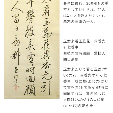
各体に優れ、200種もの手
本として刊行され、門人
は1万人を超えたという。
幕末の三筆の一人。
玉女来看玉蕊花 異香先
引七香車
攀枝弄雪時回顧 驚怪人
間日易斜
玉女来たりて看る玉蕊(ず
い)の花 異香先ず引く七
香車 枝に攀(よじのぼ)り
て雪を弄(もてあそ)び時に
回顧すれば 驚き怪しむ
人間(じんかん)の日に斜
(かたむ)き易きを