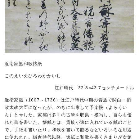
近衛家熈和歌懐紙
このえいえひろわかかいし
江戸時代 32.8×43.7センチメートル
近衛家熈（1667～1736）は江戸時代中期の貴族で関白・摂
政太政大臣になったが、のちに出家して予楽院（よらくい
ん）と号した。家熈は多くの古筆を収集・模写し、自らも優
れた書を書いた。懐紙とは、貴族が懐に入れている紙のこと
で、手紙を書いたり、和歌を書いて贈るなどいろいろな用途
に使われた。鎌倉時代以降、懐紙に和歌を書くきまりが次第