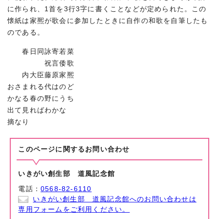
に作られ、1首を3行3字に書くことなどが定められた。この
懐紙は家熈が歌会に参加したときに自作の和歌を自筆したも
のである。
春日同詠寄若菜
祝言倭歌
内大臣藤原家熈
おさまれる代はのど
かなる春の野にうち
出て見ればわかな
摘なり
このページに関する
お問い合わせ
いきがい創生部 道風記念館
電話：
0568-82-6110
いきがい創生部 道風記念館へのお問い合わせは
専用フォームをご利用ください。