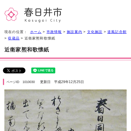
現在の位置：
ホーム
>
市政情報
>
施設案内
>
文化施設
>
道風記念館
>
収蔵品
> 近衛家熈和歌懐紙
近衛家熈和歌懐紙
更新日 平成29年12月25日
ページID 1010030