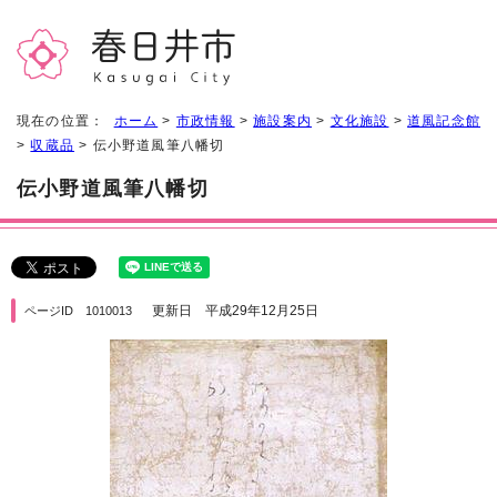
現在の位置：
ホーム
>
市政情報
>
施設案内
>
文化施設
>
道風記念館
>
収蔵品
> 伝小野道風筆八幡切
伝小野道風筆八幡切
更新日 平成29年12月25日
ページID 1010013