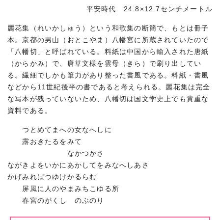
平安時代 24.8×12.7センチメートル
麗花集（れいかしゅう）という和歌集の断簡で、もとは冊子
本。京都の男山（おとこやま）八幡宮に所蔵されていたので
「八幡切」と呼ばれている。料紙は中国から輸入された唐紙
（からかみ）で、唐草文様を雲母（きら）で刷り出してい
る。繊細でしかも筆力があり整った書風である。料紙・書風
などから11世紀後半の書であると考えられる。麗花集は完全
な写本が残っていないため、八幡切は国文学史上でも貴重な
資料である。
つとめてまへの女なへしに
露おきたるをみて
なかつかさ
ながきよをいかにあかしてをみなへしあさ
かげみればつゆけかるらむ
屏風に人のやまみちこゆる所
春宮のがくし のぶのり