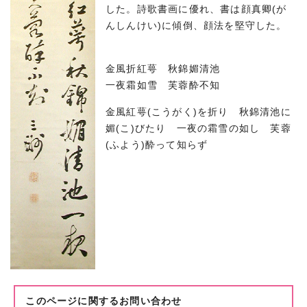
した。詩歌書画に優れ、書は顔真卿(が
んしんけい)に傾倒、顔法を堅守した。
金風折紅萼 秋錦媚清池
一夜霜如雪 芙蓉酔不知
金風紅萼(こうがく)を折り 秋錦清池に
媚(こ)びたり 一夜の霜雪の如し 芙蓉
(ふよう)酔って知らず
このページに関する
お問い合わせ