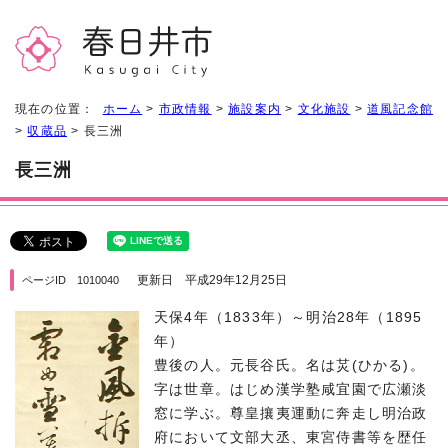
現在の位置：
ホーム
>
市政情報
>
施設案内
>
文化施設
>
道風記念館
>
収蔵品
> 長三洲
長三洲
更新日 平成29年12月25日
ページID 1010040
天保4年（1833年）～明治28年（1895
年）
豊後の人。元長谷氏。名は炗(ひかる)。
字は世章。はじめ漢学塾咸宜園で広瀬淡
窓に学ぶ。尊皇攘夷運動に奔走し明治政
府において文部大丞、東宮侍書等を歴任