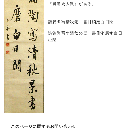
『書道史大観』がある。
詩篇陶写清秋景 書冊消磨白日閑
詩篇陶写す清秋の景 書冊消磨す白日
の閑
このページに関する
お問い合わせ