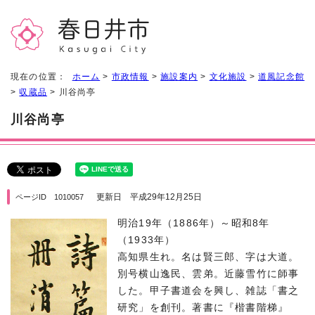
現在の位置：
ホーム
>
市政情報
>
施設案内
>
文化施設
>
道風記念館
>
収蔵品
> 川谷尚亭
川谷尚亭
更新日 平成29年12月25日
ページID 1010057
明治19年（1886年）～昭和8年
（1933年）
高知県生れ。名は賢三郎、字は大道。
別号横山逸民、雲弟。近藤雪竹に師事
した。甲子書道会を興し、雑誌「書之
研究」を創刊。著書に『楷書階梯』