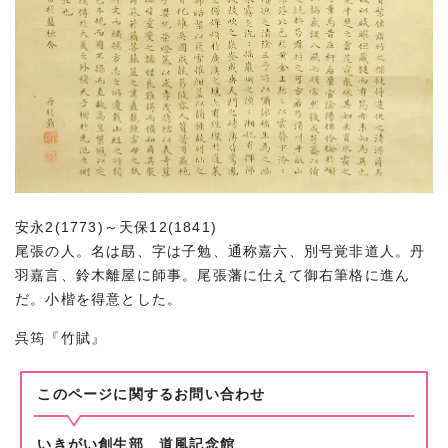
安永2(1773)～天保12(1841)
尾張の人。名は勗、字は子勉、通称嘉六、別号覚非道人。丹
羽嘉言、鈴木離屋に師事。尾張藩に仕えて御右筆格に進ん
だ。小楷を得意とした。
呉筠『竹賦』
このページに関する
お問い合わせ
いきがい創生部 道風記念館