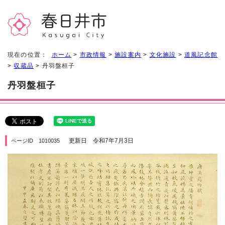
現在の位置：
ホーム
>
市政情報
>
施設案内
>
文化施設
>
道風記念館
>
収蔵品
> 丹羽盤桓子
丹羽盤桓子
更新日 令和7年7月3日
ページID 1010035