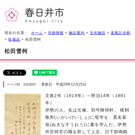
現在の位置：
ホーム
>
市政情報
>
施設案内
>
文化施設
>
道風記念館
>
収蔵品
> 松田雪柯
松田雪柯
更新日 平成29年12月25日
ページID 1010037
文政2年（1819年）～明治14年（1881
年）
伊勢の人。名は元修。別号聊得軒。 猪飼
敬所(いかいけいしょ)に儒学を、貫名菘
翁(ぬきなすうおう)に書を学んだ。伊勢
外宮祠官の職を辞して上京。日下部鳴鶴