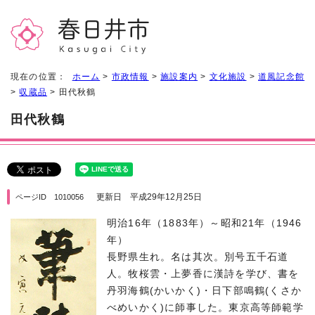
現在の位置：
ホーム
>
市政情報
>
施設案内
>
文化施設
>
道風記念館
>
収蔵品
> 田代秋鶴
田代秋鶴
更新日 平成29年12月25日
ページID 1010056
明治16年（1883年）～昭和21年（1946
年）
長野県生れ。名は其次。別号五千石道
人。牧桜雲・上夢香に漢詩を学び、書を
丹羽海鶴(かいかく)・日下部鳴鶴(くさか
べめいかく)に師事した。東京高等師範学