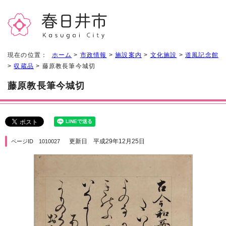
現在の位置：
ホーム
>
市政情報
>
施設案内
>
文化施設
>
道風記念館
>
収蔵品
> 藤原教長筆今城切
藤原教長筆今城切
更新日 平成29年12月25日
ページID 1010027