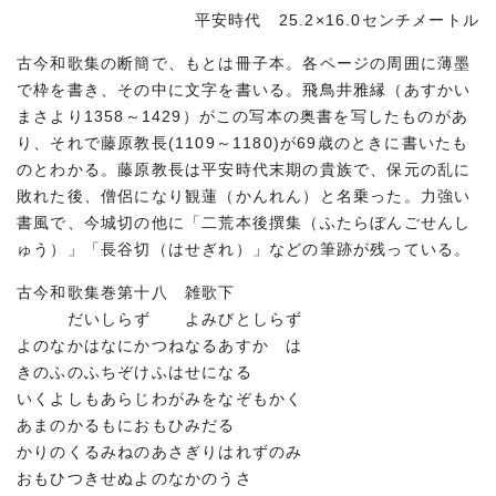
平安時代 25.2×16.0センチメートル
古今和歌集の断簡で、もとは冊子本。各ページの周囲に薄墨
で枠を書き、その中に文字を書いる。飛鳥井雅縁（あすかい
まさより1358～1429）がこの写本の奥書を写したものがあ
り、それで藤原教長(1109～1180)が69歳のときに書いたも
のとわかる。藤原教長は平安時代末期の貴族で、保元の乱に
敗れた後、僧侶になり観蓮（かんれん）と名乗った。力強い
書風で、今城切の他に「二荒本後撰集（ふたらぼんごせんし
ゅう）」「長谷切（はせぎれ）」などの筆跡が残っている。
古今和歌集巻第十八 雑歌下
だいしらず よみびとしらず
よのなかはなにかつねなるあすかゞは
きのふのふちぞけふはせになる
いくよしもあらじわがみをなぞもかく
あまのかるもにおもひみだるゝ
かりのくるみねのあさぎりはれずのみ
おもひつきせぬよのなかのうさ