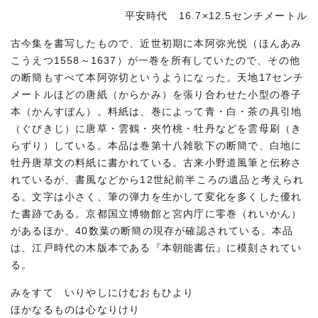
平安時代 16.7×12.5センチメートル
古今集を書写したもので、近世初期に本阿弥光悦（ほんあみ
こうえつ1558～1637）が一巻を所有していたので、その他
の断簡もすべて本阿弥切というようになった。天地17センチ
メートルほどの唐紙（からかみ）を張り合わせた小型の巻子
本（かんすぼん）。料紙は、巻によって青・白・茶の具引地
（ぐびきじ）に唐草・雲鶴・夾竹桃・牡丹などを雲母刷（き
らずり）している。本品は巻第十八雑歌下の断簡で、白地に
牡丹唐草文の料紙に書かれている。古来小野道風筆と伝称さ
れているが、書風などから12世紀前半ころの遺品と考えられ
る。文字は小さく、筆の弾力を生かして変化を多くした優れ
た書跡である。京都国立博物館と宮内庁に零巻（れいかん）
があるほか、40数葉の断簡の現存が確認されている。本品
は、江戸時代の木版本である『本朝能書伝』に模刻されてい
る。
みをすてゝいりやしにけむおもひより
ほかなるものは心なりけり