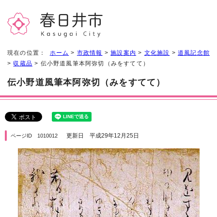
現在の位置：
ホーム
>
市政情報
>
施設案内
>
文化施設
>
道風記念館
>
収蔵品
> 伝小野道風筆本阿弥切（みをすてて）
伝小野道風筆本阿弥切（みをすてて）
更新日 平成29年12月25日
ページID 1010012